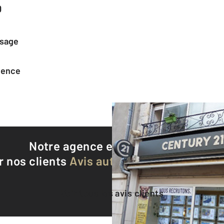
0
ssage
agence
Notre agence est notée
9,3/10
r nos clients
Avis authentifiés par Qualite
Voir tous les avis clients