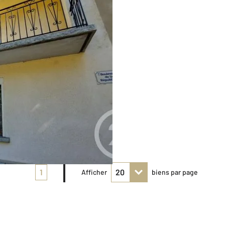
1
Afficher
biens par page