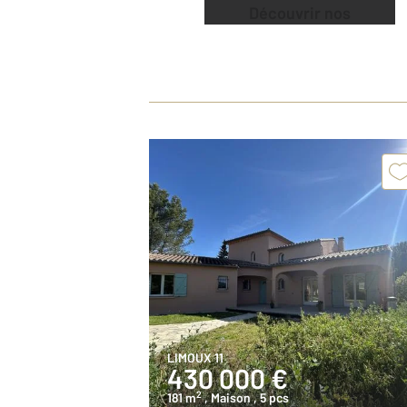
Découvrir nos
offres
LIMOUX 11
430 000 €
2
181 m
, Maison
, 5 pcs