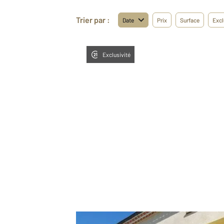
Trier par :
Date
Prix
Surface
Excl
Exclusivité