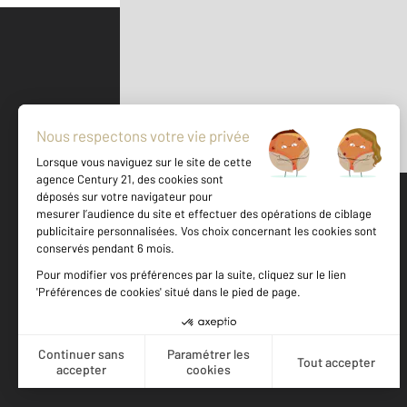
Parlons de vous, parlons biens
500 m
©
Mappy
Votre agence est notée
Achat
Location
Vente
Gestion
9,3
/
10
9,7/10