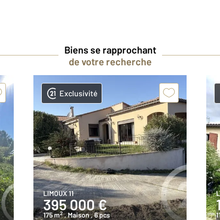
Biens se rapprochant
de votre recherche
Exclusivité
LIMOUX 11
L
395 000 €
2
175 m
, Maison
, 6 pcs
1