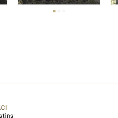
ACI
stins