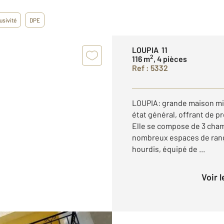
usivité
DPE
LOUPIA 11
2
116 m
, 4 pièces
Ref : 5332
LOUPIA: grande maison mi
état général, offrant de p
Elle se compose de 3 cham
nombreux espaces de rang
hourdis, équipé de ...
Voir 