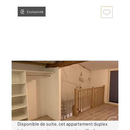
Exclusivité
LIMOUX 11
2
38,97 m
, 2 pièces
Ref : 5352
Appartement F2 à louer
470 €
par mois charges comprises
Disponible de suite, cet appartement duplex