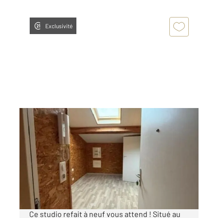
Exclusivité
LIMOUX 11
2
16 m
, 1 pièce
Ref : 5295
Appartement F1 à louer
300 €
par mois charges comprises
Ce studio refait à neuf vous attend ! Situé au