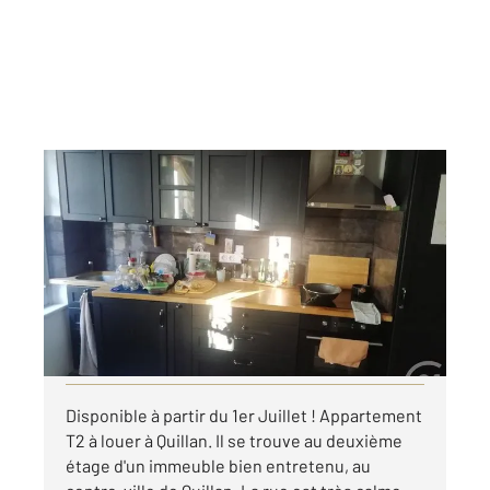
QUILLAN 11
2
39 m
, 2 pièces
Ref : 5068
Appartement F2 à louer
400 €
par mois charges comprises
Visiter le site dédié
Disponible à partir du 1er Juillet ! Appartement
T2 à louer à Quillan. Il se trouve au deuxième
étage d'un immeuble bien entretenu, au