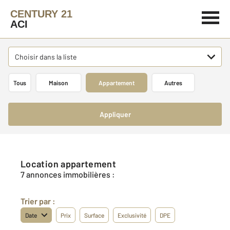
CENTURY 21
ACI
Choisir dans la liste
Tous
Maison
Appartement
Autres
Appliquer
Location appartement
7 annonces immobilières :
Trier par :
Date
Prix
Surface
Exclusivité
DPE