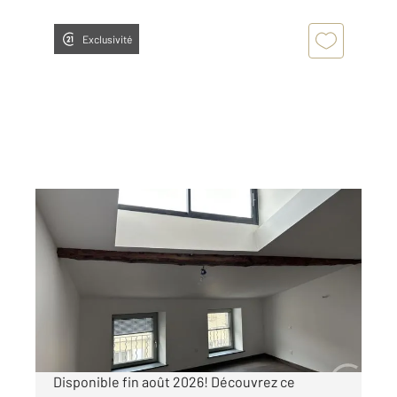
Exclusivité
LIMOUX 11
2
30 m
, 1 pièce
Ref : 5348
Appartement F1 à louer
400 €
par mois charges comprises
Disponible fin août 2026! Découvrez ce