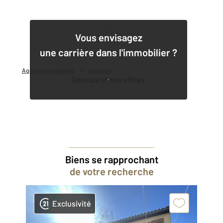
1
Vous envisagez
une carrière dans l'immobilier ?
Agence immobilière
Location
Découvrir nos offres
Biens se rapprochant
de votre recherche
Exclusivité