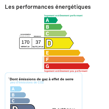
Les performances énergétiques
logement extrêmement performant
consommation
(énergie primaire)
émissions
170
37
2
2
kWh/m
.an
kg CO
/m
.an
2
logement extrêmement peu performant
Dont émissions de gaz à effet de serre
*
peu d'émissions de CO2
2