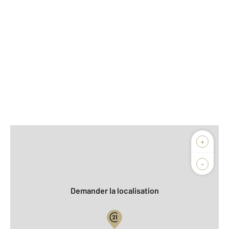
Afficher sur la carte :
+
Agence
Biens vendus
-
Demander la localisation
Vue globale