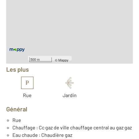
2
Surface totale : 150 m
2
Surface habitable : 95 m
2
Surface terrain : 135 m
Nombre de pièces : 4
[Voir le détail]
Équipements
500 m
©
Mappy
Les plus
P
Rue
Jardin
Général
Rue
Chauffage : Cc gaz de ville chauffage central au gaz gaz
Eau chaude : Chaudière gaz