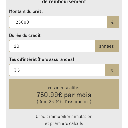
de remboursement
Montant du prêt :
€
Durée du crédit
années
Taux d'intérêt (hors assurances)
%
vos mensualités
750.99
€ par mois
(Dont
26.04
€ d’assurances)
Crédit immobilier simulation
et premiers calculs