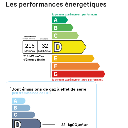
Les performances énergétiques
logement extrêmement performant
consommation
(énergie primaire)
émissions
216
32
2
2
kWh/m
.an
kg CO
/m
.an
2
216 kWh/m²/an
d'énergie finale
logement extrêmement peu performant
Dont émissions de gaz à effet de serre
*
peu d'émissions de CO2
32
kgCO
/m
.an
2
2