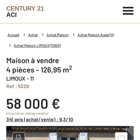
CENTURY 21
ACI
Accueil
Achat
Achat Maison
Achat Maison Aude (11)
Achat Maison LIMOUX (11300)
Maison à vendre
2
4 pièces - 126,95 m
LIMOUX - 11
Ref : 5329
58 000 €
Honoraires charge vendeur
341 avis (achat/vente) : 9,3/10