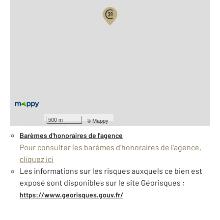
Vue globale
2
Surface totale : 127 m
2
Surface habitable : 127,0 m
Nombre de pièces : 4
[Voir le détail]
À savoir
500 m
©
Mappy
Taxe foncière : 1956 €
Barèmes d'honoraires de l'agence
Pour consulter les barèmes d'honoraires de l'agence,
cliquez ici
Les informations sur les risques auxquels ce bien est
exposé sont disponibles sur le site Géorisques :
https://www.georisques.gouv.fr/