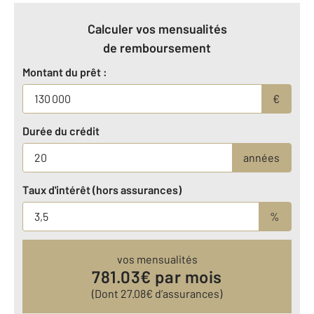
Calculer vos mensualités
de remboursement
Montant du prêt :
€
Durée du crédit
années
Taux d'intérêt (hors assurances)
%
vos mensualités
781.03
€ par mois
(Dont
27.08
€ d’assurances)