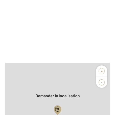
Afficher sur la carte :
+
Agence
Biens vendus
-
Demander la localisation
Vue globale