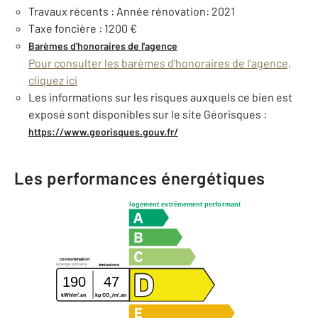
Travaux récents : Année rénovation: 2021
Taxe foncière : 1200 €
Barèmes d'honoraires de l'agence
Pour consulter les barèmes d'honoraires de l'agence,
cliquez ici
Les informations sur les risques auxquels ce bien est
exposé sont disponibles sur le site Géorisques :
https://www.georisques.gouv.fr/
Les performances énergétiques
logement extrêmement performant
consommation
(énergie primaire)
émissions
190
47
2
2
kWh/m
.an
kg CO
/m
.an
2