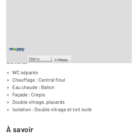
2
Surface totale : 177 m
2
Surface habitable : 106 m
Nombre de pièces : 5
[Voir le détail]
Équipements
500 m
©
Mappy
Général
WC séparés
Chauffage : Central fioul
Eau chaude : Ballon
Façade : Crépis
Double vitrage, placards
Isolation : Double vitrage et toit isolé
À savoir